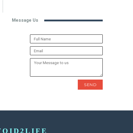
Message Us
SEND
VOID2LIFE